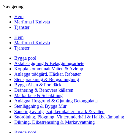
Navigering
Hem
Marfirma i Knivsta
Tjänster
Hem
Marfirma i Knivsta
Tjänster
Bygga pool
Asfaltsläggning & Beläggningsarbete
Koppla kommunalt Vatten & Avlopp
Anlägga trädgård, Häckar, Rabatter
Stenspräckning & Bergsprängning
Bygga Altan & Pooldäck
Dränering & Renovera källaren
Markarbete & Schaktning
Anlägga Husgrund & Gjutning Betongplatta
Stenläggning & Bygga Mur
Sanering av olja, sot, kemikalier i mark & vatten
Snöröjning, Plogning, Vinterunderhåll & Halkbekämpning
Dikning, Dikesrensning & Markavvattning
Bygga pool