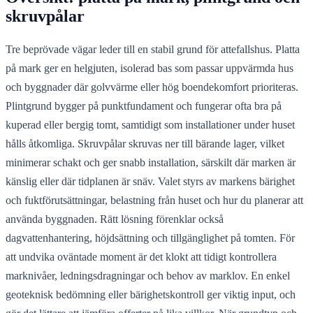
skruvpålar
Tre beprövade vägar leder till en stabil grund för attefallshus. Platta
på mark ger en helgjuten, isolerad bas som passar uppvärmda hus
och byggnader där golvvärme eller hög boendekomfort prioriteras.
Plintgrund bygger på punktfundament och fungerar ofta bra på
kuperad eller bergig tomt, samtidigt som installationer under huset
hålls åtkomliga. Skruvpålar skruvas ner till bärande lager, vilket
minimerar schakt och ger snabb installation, särskilt där marken är
känslig eller där tidplanen är snäv. Valet styrs av markens bärighet
och fuktförutsättningar, belastning från huset och hur du planerar att
använda byggnaden. Rätt lösning förenklar också
dagvattenhantering, höjdsättning och tillgänglighet på tomten. För
att undvika oväntade moment är det klokt att tidigt kontrollera
marknivåer, ledningsdragningar och behov av marklov. En enkel
geoteknisk bedömning eller bärighetskontroll ger viktig input, och