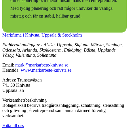
dimensionering och metod tillsammans med entreprenören.
Med tydlig planering och rätt frågor undviker du vanliga
misstag och får en stabil, hållbar grund.
Markfirma i Knivsta, Uppsala & Stockholm
Etablerad anläggare i Alsike, Uppsala, Sigtuna, Märsta, Steninge,
Odensala, Arlanda, Skoklosterm, Enköping, Bålsta, Upplands
Väsby, Vallentuna, Sollentuna
Email:
mark@markarbete-knivsta.se
Hemsida:
www.markarbete-knivsta.se
Adress: Trunstavägen
741 30 Knivsta
Uppsala län
Verksamhetsbeskrivning
Bolaget skall bedriva trädgårdsanläggning, schaktning, stensättning
och grävning på entreprenad samt annan därmed förenlig
verksamhet.
Hitta till oss