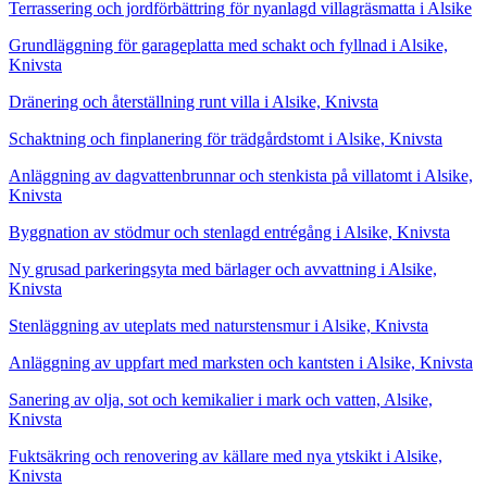
Terrassering och jordförbättring för nyanlagd villagräsmatta i Alsike
Grundläggning för garageplatta med schakt och fyllnad i Alsike,
Knivsta
Dränering och återställning runt villa i Alsike, Knivsta
Schaktning och finplanering för trädgårdstomt i Alsike, Knivsta
Anläggning av dagvattenbrunnar och stenkista på villatomt i Alsike,
Knivsta
Byggnation av stödmur och stenlagd entrégång i Alsike, Knivsta
Ny grusad parkeringsyta med bärlager och avvattning i Alsike,
Knivsta
Stenläggning av uteplats med naturstensmur i Alsike, Knivsta
Anläggning av uppfart med marksten och kantsten i Alsike, Knivsta
Sanering av olja, sot och kemikalier i mark och vatten, Alsike,
Knivsta
Fuktsäkring och renovering av källare med nya ytskikt i Alsike,
Knivsta