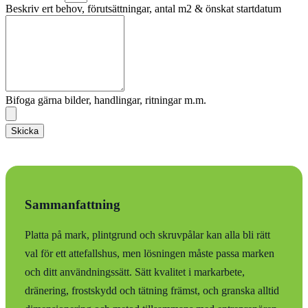
Beskriv ert behov, förutsättningar, antal m2 & önskat startdatum
Bifoga gärna bilder, handlingar, ritningar m.m.
Skicka
Sammanfattning
Platta på mark, plintgrund och skruvpålar kan alla bli rätt
val för ett attefallshus, men lösningen måste passa marken
och ditt användningssätt. Sätt kvalitet i markarbete,
dränering, frostskydd och tätning främst, och granska alltid