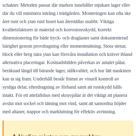
schakter. Metoden passar där marken innehåller mjukare lager eller
där du vill minimera intrång i trädgården. Monteringen kan ofta ske
året runt och ytan runt huset kan återställas snabbt. Viktiga
kvalitetsfaktorer är material och korrosionsskydd, korrekt
dimensionering för både tryck- och draglaster samt dokumenterad
bärighet genom provdragning eller momentmätning. Stora stenar,
block eller berg nära ytan kan försvåra installation och kräver ibland
alternativa placeringar. Kostnadsbilden påverkas av antalet pålar,
beräknad längd till bärande lager, stålkvalitet, och hur lätt maskinen
kan ta sig fram. Underhåll består främst av visuell kontroll av
synliga delar, efterdragning av förband samt att rostskydd hålls
intakt. För ett attefallshus med skruvpålar är det viktigt att planera
avslut mot sockel och tätning mot vind, samt att samordna höjder
med altaner, trappor och marklutning för effektiv avrinning.