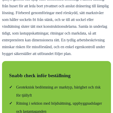
från huset för att leda bort ytvattnet och anslut dränering till lämplig
lösning. Förbered genomföringar med rörskydd, sätt marknivåer
som håller sockeln fri från stänk, och se till att sockel eller
vindtätning sluter tätt mot konstruktionsdelarna. Samla in underlag
tidigt, som lastuppskattningar, ritningar och markdata, så att
entreprenören kan dimensionera rätt. En tydlig arbetsbeskrivning
minskar risken för missförstånd, och en enkel egenkontroll under
bygget säkerställer att utförandet följer plan.
Snabb check inför beställning
✓
Geoteknisk bedömning av marktyp, bärighet och risk
för tjällyft
✓
Ritning i sektion med höjdsättning, uppbyggnadslager
och lastantaganden