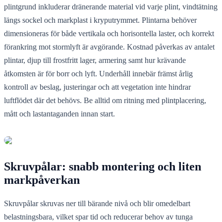
plintgrund inkluderar dränerande material vid varje plint, vindtätning
längs sockel och markplast i kryputrymmet. Plintarna behöver
dimensioneras för både vertikala och horisontella laster, och korrekt
förankring mot stormlyft är avgörande. Kostnad påverkas av antalet
plintar, djup till frostfritt lager, armering samt hur krävande
åtkomsten är för borr och lyft. Underhåll innebär främst årlig
kontroll av beslag, justeringar och att vegetation inte hindrar
luftflödet där det behövs. Be alltid om ritning med plintplacering,
mått och lastantaganden innan start.
Skruvpålar: snabb montering och liten
markpåverkan
Skruvpålar skruvas ner till bärande nivå och blir omedelbart
belastningsbara, vilket spar tid och reducerar behov av tunga