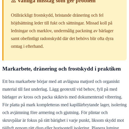
⚠️ Vanliga misstag som ger problem
Otillräckligt frostskydd, bristande dränering och fel
höjdsättning leder till fukt och sättningar. Missad koll på
ledningar och marklov, undermålig packning av bärlager
samt obefintligt radonskydd där det behövs blir ofta dyra
omtag i efterhand.
Markarbete, dränering och frostskydd i praktiken
Ett bra markarbete börjar med att avlägsna matjord och organiskt
material till fast underlag. Lägg geotextil vid behov, fyll på med
bärlager av kross och packa skiktvis med dokumenterad vibrering.
För platta på mark kompletteras med kapillärbrytande lager, isolering
och avjämning före armering och gjutning. För plintar och
skruvpålar är fokus på rätt bärighet i varje punkt, liksom skydd mot
tjällyft genom rätt djup eller horisontell isolering. Planera lutning