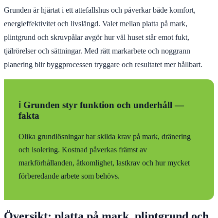
Grunden är hjärtat i ett attefallshus och påverkar både komfort,
energieffektivitet och livslängd. Valet mellan platta på mark,
plintgrund och skruvpålar avgör hur väl huset står emot fukt,
tjälrörelser och sättningar. Med rätt markarbete och noggrann
planering blir byggprocessen tryggare och resultatet mer hållbart.
ℹ️ Grunden styr funktion och underhåll —
fakta
Olika grundlösningar har skilda krav på mark, dränering
och isolering. Kostnad påverkas främst av
markförhållanden, åtkomlighet, lastkrav och hur mycket
förberedande arbete som behövs.
Översikt: platta på mark, plintgrund och