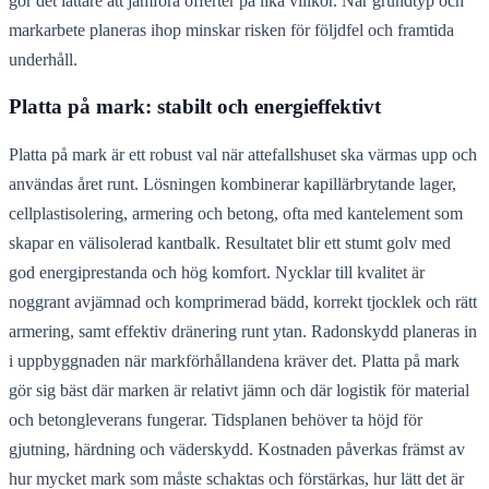
gör det lättare att jämföra offerter på lika villkor. När grundtyp och
markarbete planeras ihop minskar risken för följdfel och framtida
underhåll.
Platta på mark: stabilt och energieffektivt
Platta på mark är ett robust val när attefallshuset ska värmas upp och
användas året runt. Lösningen kombinerar kapillärbrytande lager,
cellplastisolering, armering och betong, ofta med kantelement som
skapar en välisolerad kantbalk. Resultatet blir ett stumt golv med
god energiprestanda och hög komfort. Nycklar till kvalitet är
noggrant avjämnad och komprimerad bädd, korrekt tjocklek och rätt
armering, samt effektiv dränering runt ytan. Radonskydd planeras in
i uppbyggnaden när markförhållandena kräver det. Platta på mark
gör sig bäst där marken är relativt jämn och där logistik för material
och betongleverans fungerar. Tidsplanen behöver ta höjd för
gjutning, härdning och väderskydd. Kostnaden påverkas främst av
hur mycket mark som måste schaktas och förstärkas, hur lätt det är