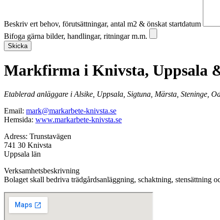
Beskriv ert behov, förutsättningar, antal m2 & önskat startdatum
Bifoga gärna bilder, handlingar, ritningar m.m.
Skicka
Markfirma i Knivsta, Uppsala 
Etablerad anläggare i Alsike, Uppsala, Sigtuna, Märsta, Steninge, O
Email:
mark@markarbete-knivsta.se
Hemsida:
www.markarbete-knivsta.se
Adress: Trunstavägen
741 30 Knivsta
Uppsala län
Verksamhetsbeskrivning
Bolaget skall bedriva trädgårdsanläggning, schaktning, stensättning 