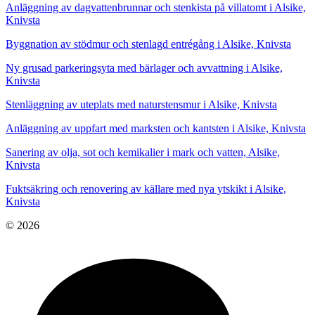
Anläggning av dagvattenbrunnar och stenkista på villatomt i Alsike,
Knivsta
Byggnation av stödmur och stenlagd entrégång i Alsike, Knivsta
Ny grusad parkeringsyta med bärlager och avvattning i Alsike,
Knivsta
Stenläggning av uteplats med naturstensmur i Alsike, Knivsta
Anläggning av uppfart med marksten och kantsten i Alsike, Knivsta
Sanering av olja, sot och kemikalier i mark och vatten, Alsike,
Knivsta
Fuktsäkring och renovering av källare med nya ytskikt i Alsike,
Knivsta
© 2026