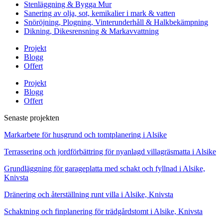
Stenläggning & Bygga Mur
Sanering av olja, sot, kemikalier i mark & vatten
Snöröjning, Plogning, Vinterunderhåll & Halkbekämpning
Dikning, Dikesrensning & Markavvattning
Projekt
Blogg
Offert
Projekt
Blogg
Offert
Senaste projekten
Markarbete för husgrund och tomtplanering i Alsike
Terrassering och jordförbättring för nyanlagd villagräsmatta i Alsike
Grundläggning för garageplatta med schakt och fyllnad i Alsike,
Knivsta
Dränering och återställning runt villa i Alsike, Knivsta
Schaktning och finplanering för trädgårdstomt i Alsike, Knivsta