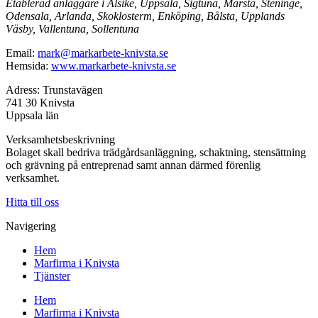
Etablerad anläggare i Alsike, Uppsala, Sigtuna, Märsta, Steninge,
Odensala, Arlanda, Skoklosterm, Enköping, Bålsta, Upplands
Väsby, Vallentuna, Sollentuna
Email:
mark@markarbete-knivsta.se
Hemsida:
www.markarbete-knivsta.se
Adress: Trunstavägen
741 30 Knivsta
Uppsala län
Verksamhetsbeskrivning
Bolaget skall bedriva trädgårdsanläggning, schaktning, stensättning
och grävning på entreprenad samt annan därmed förenlig
verksamhet.
Hitta till oss
Navigering
Hem
Marfirma i Knivsta
Tjänster
Hem
Marfirma i Knivsta