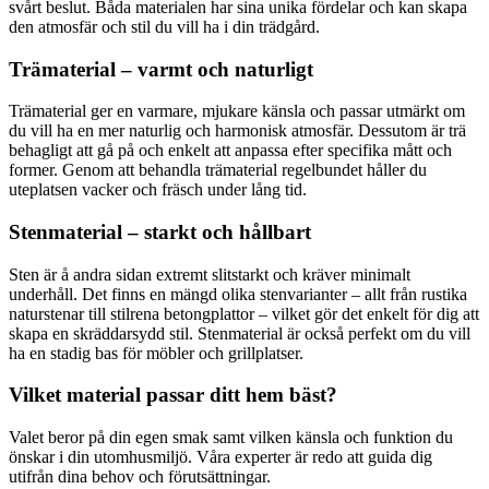
svårt beslut. Båda materialen har sina unika fördelar och kan skapa
den atmosfär och stil du vill ha i din trädgård.
Trämaterial – varmt och naturligt
Trämaterial ger en varmare, mjukare känsla och passar utmärkt om
du vill ha en mer naturlig och harmonisk atmosfär. Dessutom är trä
behagligt att gå på och enkelt att anpassa efter specifika mått och
former. Genom att behandla trämaterial regelbundet håller du
uteplatsen vacker och fräsch under lång tid.
Stenmaterial – starkt och hållbart
Sten är å andra sidan extremt slitstarkt och kräver minimalt
underhåll. Det finns en mängd olika stenvarianter – allt från rustika
naturstenar till stilrena betongplattor – vilket gör det enkelt för dig att
skapa en skräddarsydd stil. Stenmaterial är också perfekt om du vill
ha en stadig bas för möbler och grillplatser.
Vilket material passar ditt hem bäst?
Valet beror på din egen smak samt vilken känsla och funktion du
önskar i din utomhusmiljö. Våra experter är redo att guida dig
utifrån dina behov och förutsättningar.