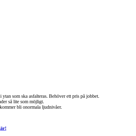
 ytan som ska asfalteras. Behöver ett pris på jobbet.
der så lite som möjligt.
t kommer bli onormala ljudnivåer.
.
är!