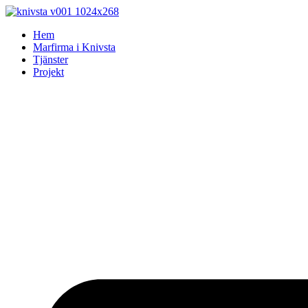
Skip
to
Hem
content
Marfirma i Knivsta
Tjänster
Projekt