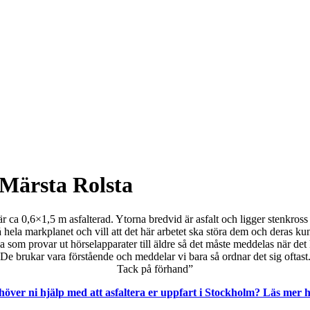
 Märsta Rolsta
ca 0,6×1,5 m asfalterad. Ytorna bredvid är asfalt och ligger stenkross i
hela markplanet och vill att det här arbetet ska störa dem och deras kun
a som provar ut hörselapparater till äldre så det måste meddelas när de
De brukar vara förstående och meddelar vi bara så ordnar det sig oftast
Tack på förhand”
höver ni hjälp med att asfaltera er uppfart i Stockholm? Läs mer h