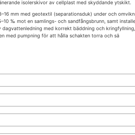
änerande isolerskivor av cellplast med skyddande ytskikt.
16 mm med geotextil (separationsduk) under och omvikning f
5–10 ‰ mot en samlings- och sandfångsbrunn, samt installer
y dagvattenledning med korrekt bäddning och kringfyllning,
öden med pumpning för att hålla schakten torra och sä