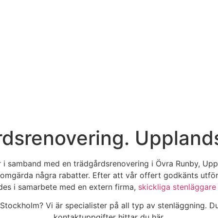
årdsrenovering. Upplan
ttor i samband med en trädgårdsrenovering i Övra Runby, Up
 omgärda några rabatter. Efter att vår offert godkänts utfö
rdes i samarbete med en extern firma,
skickliga stenläggar
Stockholm? Vi är specialister på all typ av stenläggning. D
kontaktuppgifter hittar du här.