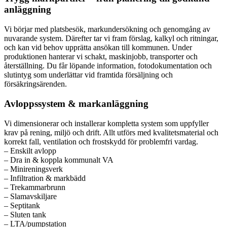
anläggning
Vi börjar med platsbesök, markundersökning och genomgång av
nuvarande system. Därefter tar vi fram förslag, kalkyl och ritningar,
och kan vid behov upprätta ansökan till kommunen. Under
produktionen hanterar vi schakt, maskinjobb, transporter och
återställning. Du får löpande information, fotodokumentation och
slutintyg som underlättar vid framtida försäljning och
försäkringsärenden.
Avloppssystem & markanläggning
Vi dimensionerar och installerar kompletta system som uppfyller
krav på rening, miljö och drift. Allt utförs med kvalitetsmaterial och
korrekt fall, ventilation och frostskydd för problemfri vardag.
– Enskilt avlopp
– Dra in & koppla kommunalt VA
– Minireningsverk
– Infiltration & markbädd
– Trekammarbrunn
– Slamavskiljare
– Septitank
– Sluten tank
– LTA/pumpstation