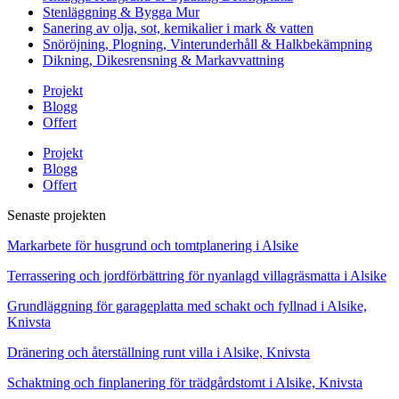
Stenläggning & Bygga Mur
Sanering av olja, sot, kemikalier i mark & vatten
Snöröjning, Plogning, Vinterunderhåll & Halkbekämpning
Dikning, Dikesrensning & Markavvattning
Projekt
Blogg
Offert
Projekt
Blogg
Offert
Senaste projekten
Markarbete för husgrund och tomtplanering i Alsike
Terrassering och jordförbättring för nyanlagd villagräsmatta i Alsike
Grundläggning för garageplatta med schakt och fyllnad i Alsike,
Knivsta
Dränering och återställning runt villa i Alsike, Knivsta
Schaktning och finplanering för trädgårdstomt i Alsike, Knivsta