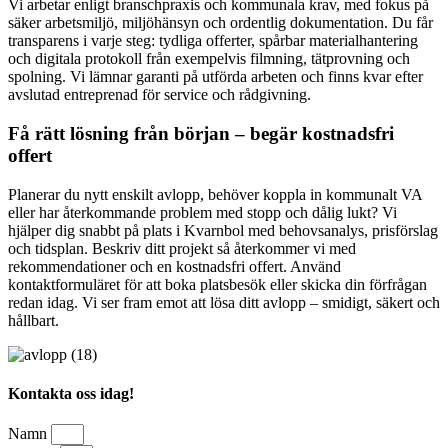
Vi arbetar enligt branschpraxis och kommunala krav, med fokus på
säker arbetsmiljö, miljöhänsyn och ordentlig dokumentation. Du får
transparens i varje steg: tydliga offerter, spårbar materialhantering
och digitala protokoll från exempelvis filmning, tätprovning och
spolning. Vi lämnar garanti på utförda arbeten och finns kvar efter
avslutad entreprenad för service och rådgivning.
Få rätt lösning från början – begär kostnadsfri
offert
Planerar du nytt enskilt avlopp, behöver koppla in kommunalt VA
eller har återkommande problem med stopp och dålig lukt? Vi
hjälper dig snabbt på plats i Kvarnbol med behovsanalys, prisförslag
och tidsplan. Beskriv ditt projekt så återkommer vi med
rekommendationer och en kostnadsfri offert. Använd
kontaktformuläret för att boka platsbesök eller skicka din förfrågan
redan idag. Vi ser fram emot att lösa ditt avlopp – smidigt, säkert och
hållbart.
Kontakta oss idag!
Namn