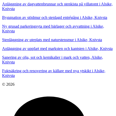
Anläggning av dagvattenbrunnar och stenkista på villatomt i Alsike,
Knivsta
Byggnation av stödmur och stenlagd entrégång i Alsike, Knivsta
Ny grusad parkeringsyta med bärlager och avvattning i Alsike,
Knivsta
Stenläggning av uteplats med naturstensmur i Alsike, Knivsta
Anläggning av uppfart med marksten och kantsten i Alsike, Knivsta
Sanering av olja, sot och kemikalier i mark och vatten, Alsike,
Knivsta
Fuktsäkring och renovering av källare med nya ytskikt i Alsike,
Knivsta
© 2026