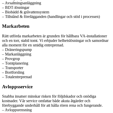
– Avsaltningsanläggning
– BDT‑lösningar
– Biobädd & gråvattensystem
– Tillstånd & förelägganden (handlingar och stöd i processen)
Markarbeten
Rätt utförda markarbeten är grunden för hållbara VA‑installationer
och en torr, stabil tomt. Vi erbjuder helhetslösningar och samordnar
alla moment för en smidig entreprenad.
– Dräneringspump
– Markanläggning
– Provgrop
– Tomtplanering
– Transporter
– Bortforsling
– Totalentreprenad
Avloppsservice
Snabba insatser minskar risken för följdskador och onödiga
kostnader. Vår service omfattar både akuta åtgärder och
förebyggande underhåll för att hålla rören rena och fungerande.
– Avloppsrensning