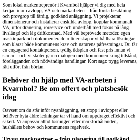
Som lokal markentreprenör i Kvarnbol hjälper vi dig med hela
kedjan inom avlopp, VA och markarbeten – från första besiktning
och provgrop till färdig, godkänd anläggning. Vi projekterar,
dimensionerar och installerar enskilda avlopp, kopplar kommunalt
VA, utför dränering, rörservice och underhåll med fokus på lång
livslängd och låg driftkostnad. Med väl beprövade metoder, egen
maskinpark och dokumenterade rutiner skapar vi hållbara lösningar
som klarar både kommunens krav och naturens påfrestningar. Du får
en engagerad kontaktperson, tydlig tidsplan och fast pris innan vi
startar – och vi sköter gärna dialogen med kommunen kring tillstånd,
förelägganden och nödvändiga handlingar. Kort sagt: trygg leverans,
rätt utfört från början.
Behöver du hjälp med VA-arbeten i
Kvarnbol? Be om offert och platsbesök
idag
Oavsett om du står inför nyanläggning, ett stopp i avloppet eller
behöver byta äldre ledningar tar vi hand om uppdraget effektivt och
säkert. Vi anpassar alltid lösningen efter markförhållanden,
hushållets behov och kommunens regelverk.
Trygg markpartner – från planering till godkänd