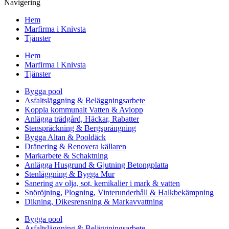
Navigering
Hem
Marfirma i Knivsta
Tjänster
Hem
Marfirma i Knivsta
Tjänster
Bygga pool
Asfaltsläggning & Beläggningsarbete
Koppla kommunalt Vatten & Avlopp
Anlägga trädgård, Häckar, Rabatter
Stenspräckning & Bergsprängning
Bygga Altan & Pooldäck
Dränering & Renovera källaren
Markarbete & Schaktning
Anlägga Husgrund & Gjutning Betongplatta
Stenläggning & Bygga Mur
Sanering av olja, sot, kemikalier i mark & vatten
Snöröjning, Plogning, Vinterunderhåll & Halkbekämpning
Dikning, Dikesrensning & Markavvattning
Bygga pool
Asfaltsläggning & Beläggningsarbete