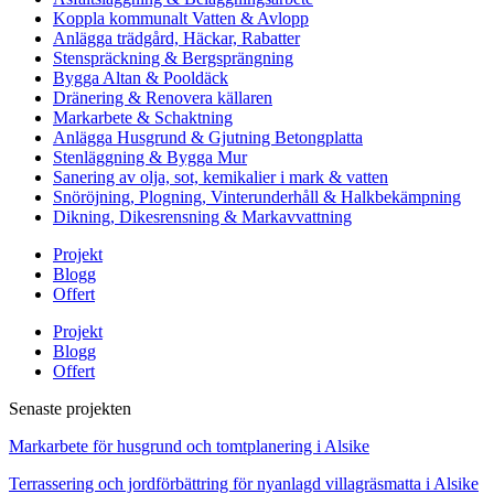
Koppla kommunalt Vatten & Avlopp
Anlägga trädgård, Häckar, Rabatter
Stenspräckning & Bergsprängning
Bygga Altan & Pooldäck
Dränering & Renovera källaren
Markarbete & Schaktning
Anlägga Husgrund & Gjutning Betongplatta
Stenläggning & Bygga Mur
Sanering av olja, sot, kemikalier i mark & vatten
Snöröjning, Plogning, Vinterunderhåll & Halkbekämpning
Dikning, Dikesrensning & Markavvattning
Projekt
Blogg
Offert
Projekt
Blogg
Offert
Senaste projekten
Markarbete för husgrund och tomtplanering i Alsike
Terrassering och jordförbättring för nyanlagd villagräsmatta i Alsike