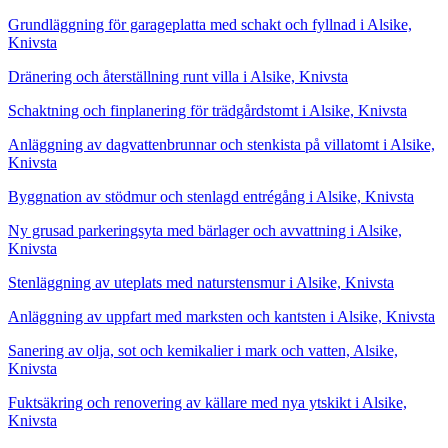
Grundläggning för garageplatta med schakt och fyllnad i Alsike,
Knivsta
Dränering och återställning runt villa i Alsike, Knivsta
Schaktning och finplanering för trädgårdstomt i Alsike, Knivsta
Anläggning av dagvattenbrunnar och stenkista på villatomt i Alsike,
Knivsta
Byggnation av stödmur och stenlagd entrégång i Alsike, Knivsta
Ny grusad parkeringsyta med bärlager och avvattning i Alsike,
Knivsta
Stenläggning av uteplats med naturstensmur i Alsike, Knivsta
Anläggning av uppfart med marksten och kantsten i Alsike, Knivsta
Sanering av olja, sot och kemikalier i mark och vatten, Alsike,
Knivsta
Fuktsäkring och renovering av källare med nya ytskikt i Alsike,
Knivsta