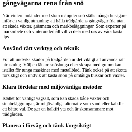
gångvägarna rena från snö
När vintern anländer med stora mängder snö ställs många husägare
inför en vanlig utmaning: att hålla trädgårdens gångvägar fria utan
att skada växter, gräsmatta och markbeläggningar. Som experter på
markarbete och vinterunderhåll vill vi dela med oss av våra bästa
tips.
Använd rätt verktyg och teknik
För att undvika skador på trädgården är det viktigt att använda rätt
utrustning. Välj en lättare snöslunga eller skrapa med gummikant
istället för tunga maskiner med metallblad. Tänk också på att skotta
försiktigt och undvik att kasta snön på ömtåliga buskar och växter.
Klara fördelar med miljövänliga metoder
Istället för vanligt vägsalt, som kan skada både växter och
stenbeläggningar, är miljövänliga alternativ som sand eller kalkflis
ett bättre val. De ger en halkfri yta och är skonsammare mot
trädgården.
Planera i förväg och tänk långsiktigt