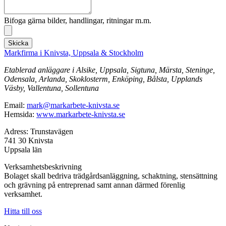
Bifoga gärna bilder, handlingar, ritningar m.m.
Skicka
Markfirma i Knivsta, Uppsala & Stockholm
Etablerad anläggare i Alsike, Uppsala, Sigtuna, Märsta, Steninge,
Odensala, Arlanda, Skoklosterm, Enköping, Bålsta, Upplands
Väsby, Vallentuna, Sollentuna
Email:
mark@markarbete-knivsta.se
Hemsida:
www.markarbete-knivsta.se
Adress: Trunstavägen
741 30 Knivsta
Uppsala län
Verksamhetsbeskrivning
Bolaget skall bedriva trädgårdsanläggning, schaktning, stensättning
och grävning på entreprenad samt annan därmed förenlig
verksamhet.
Hitta till oss