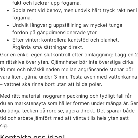
fukt och luckrar upp fogarna.
Spola rent vid behov, men undvik hårt tryck rakt ner i
fogarna.
Undvik långvarig uppställning av mycket tunga
fordon på gångdimensionerade ytor.
Efter vinter: kontrollera kantstöd och planhet.
Åtgärda små sättningar direkt.
Gör en enkel egen slutkontroll efter omläggning: Lägg en 2
m rätskiva över ytan. Ojämnheter bör inte överstiga cirka
10 mm och nivåskillnaden mellan angränsande stenar bör
vara liten, gärna under 3 mm. Testa även med vattenkanna
– vattnet ska rinna bort utan att bilda pölar.
Med rätt material, noggrann packning och tydligt fall får
du en markstensyta som håller formen under många år. Ser
du tidiga tecken på rörelse, agera direkt. Det sparar både
tid och arbete jämfört med att vänta tills hela ytan satt
sig.
Kontakta oss idag!