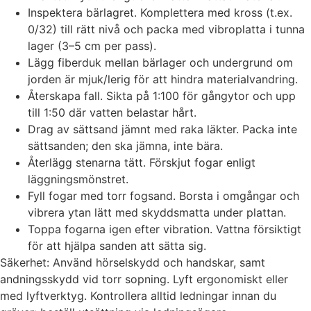
Inspektera bärlagret. Komplettera med kross (t.ex.
0/32) till rätt nivå och packa med vibroplatta i tunna
lager (3–5 cm per pass).
Lägg fiberduk mellan bärlager och undergrund om
jorden är mjuk/lerig för att hindra materialvandring.
Återskapa fall. Sikta på 1:100 för gångytor och upp
till 1:50 där vatten belastar hårt.
Drag av sättsand jämnt med raka läkter. Packa inte
sättsanden; den ska jämna, inte bära.
Återlägg stenarna tätt. Förskjut fogar enligt
läggningsmönstret.
Fyll fogar med torr fogsand. Borsta i omgångar och
vibrera ytan lätt med skyddsmatta under plattan.
Toppa fogarna igen efter vibration. Vattna försiktigt
för att hjälpa sanden att sätta sig.
Säkerhet: Använd hörselskydd och handskar, samt
andningsskydd vid torr sopning. Lyft ergonomiskt eller
med lyftverktyg. Kontrollera alltid ledningar innan du