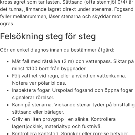
krosslagret som tar lasten. Sättsand (ofta stenmjöl 0/4) är
det tunna, jämnande lagret direkt under stenarna. Fogsand
fyller mellanrummen, låser stenarna och skyddar mot
ogräs.
Felsökning steg för steg
Gör en enkel diagnos innan du bestämmer åtgärd:
Mät fall med rätskiva (2 m) och vattenpass. Siktar på
minst 1:100 bort från byggnader.
Följ vattnet vid regn, eller använd en vattenkanna.
Notera var pölar bildas.
Inspektera fogar. Urspolad fogsand och öppna fogar
signalerar rörelser.
Känn på stenarna. Vickande stenar tyder på bristfällig
sättsand eller bärlager.
Gräv en liten provgrop i en sänka. Kontrollera
lagertjocklek, materialtyp och fuktnivå.
Kontrollera kantstöd. Sprickor eller rörelse betyder